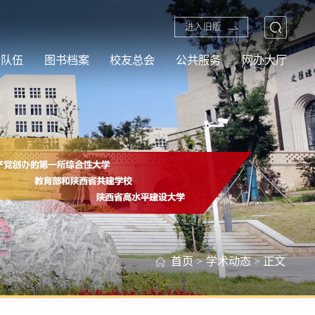
进入旧版
资队伍
图书档案
校友总会
公共服务
网办大厅
首页
>
学术动态
> 正文