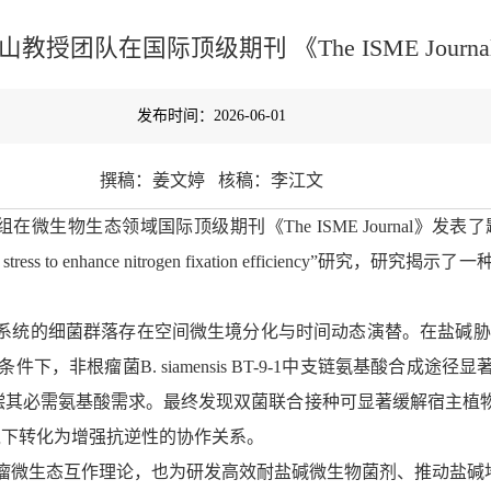
授团队在国际顶级期刊 《The ISME Jour
发布时间：2026-06-01
撰稿：姜文婷
核稿：李江文
组在微生物生态领域国际顶级期刊《
The ISME Journal
》发表了
i stress to enhance nitrogen fixation efficiency
”研究，研究揭示了一
。
瘤-根际-土体系统的细菌群落存在空间微生境分化与时间动态演替。在
，非根瘤菌B. siamensis BT-9-1中支链氨基酸合成
39的代谢成本，并部分补偿其必需氨基酸需求。最终发现双菌联合接种可显著
境下转化为增强抗逆性的协作关系。
瘤微生态互作理论，也为研发高效耐盐碱微生物菌剂、推动盐碱