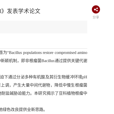
nal》发表学术论文
分享
题为“
Bacillus populations restore compromised amino
种新颖机制，即非根瘤菌
Bacillus
通过提供关键代谢
盐碱胁迫下通过分泌多种有机酸及其衍生物缓冲环境pH
途径显著上调，产生大量中间代谢物，降低中慢生根瘤菌
缓解宿主植物耐盐碱胁迫能力。本研究揭示了豆科植物根瘤中
地绿色改良提供全新思路。