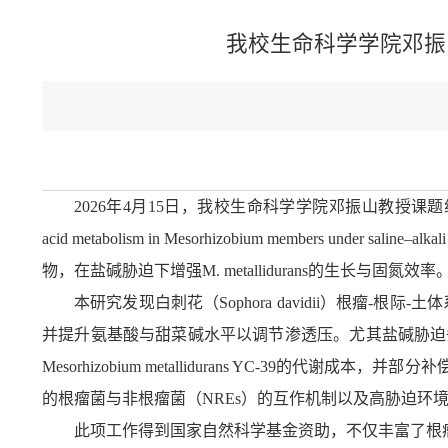
我校生命科学学院邓振山教
2026
年
4
月
15
日，我校生命科学学院邓振山教授课题
acid metabolism in Mesorhizobium members under saline
‒
alkal
物，在盐碱胁迫下增强
M. metallidurans
的生长与固氮效率
本研究发现白刺花（Sophora davidii）根
并提升氨基酸与甜菜碱水平以调节渗透压。尤其盐碱胁迫条件下
Mesorhizobium metallidurans YC-
的根瘤菌与非根瘤菌（NREs）的互作机制以及高胁迫环
此项工作得到国家自然科学基金资助，不仅丰富了根