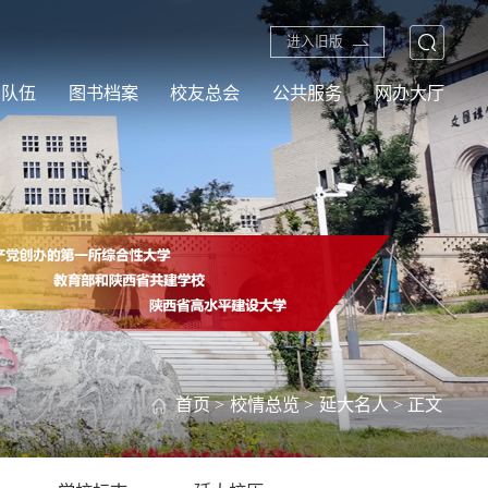
进入旧版
资队伍
图书档案
校友总会
公共服务
网办大厅
首页
>
校情总览
>
延大名人
> 正文