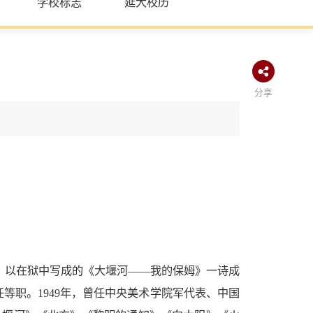
学校标志
延大校历
分享
入狱。以在狱中写成的《大堰河――我的保姆》一诗成
任等职。1949年，曾任中央美术学院军代表、中国