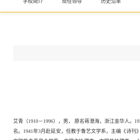
学校简介
现任领导
历史沿革
艾青（1910－1996），男， 原名蒋澄海，浙江金华
名。1941年3月赴延安，任教于鲁艺文学系，主编《诗刊