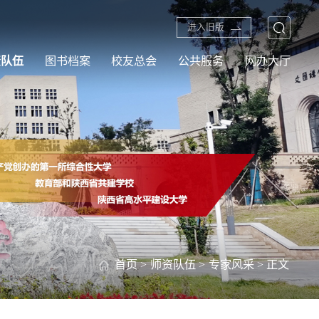
进入旧版
资队伍
图书档案
校友总会
公共服务
网办大厅
首页
>
师资队伍
>
专家风采
> 正文