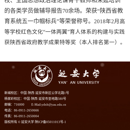
校、全国思想政治理论课骨干教师和来延培训
的各类学员做辅导报告70余场。荣获“陕西省教
育系统五一巾帼标兵”等荣誉称号。
2018年2月高
等学校红色文化“一体两翼”育人体系的构建与实践
获陕西省政府教学成果特等奖（本人排名第一）。
新城校区：中国·陕西·延安市新区公学北路1号
杨家岭校区：中国·陕西·延安市圣地路580号
邮编：716000
E-Mail:ydxb@yau.edu.cn
电话：86-0911-2650666
传真：86-0911-2650004
版权所有 © 延安大学 陕ICP备05011013号-1