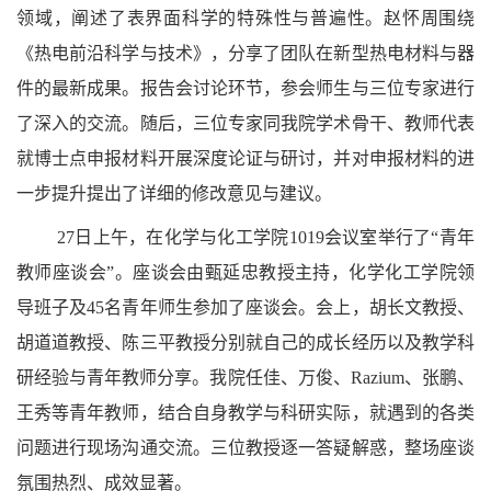
领域，阐述了表界面科学的特殊性与普遍性。赵怀周围绕
《热电前沿科学与技术》，分享了团队在新型热电材料与器
件的最新成果。报告会讨论环节，参会师生与三位专家进行
了深入的交流。随后，三位专家同我院学术骨干、教师代表
就博士点申报材料开展深度论证与研讨，并对申报材料的进
一步提升提出了详细的修改意见与建议。
27日上午，在化学与化工学院1019会议室举行了“青年
教师座谈会”。座谈会由甄延忠教授主持，化学化工学院领
导班子及45名青年师生参加了座谈会。会上，胡长文教授、
胡道道教授、陈三平教授分别就自己的成长经历以及教学科
研经验与青年教师分享。我院任佳、万俊、Razium、张鹏、
王秀等青年教师，结合自身教学与科研实际，就遇到的各类
问题进行现场沟通交流。三位教授逐一答疑解惑，整场座谈
氛围热烈、成效显著。