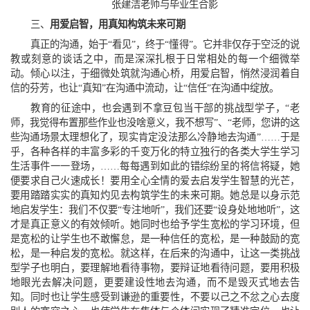
张建洁老师与毕业生合影
三、
用爱启智，用真知构筑未来可期
真正的沟通，始于“看见”，终于“懂得”。它并非仅存于空泛的说
教或刻意的谈话之中，而是深深扎根于日常相处的每一个细微举
动。倾心以注，于细微处筑就沟通心桥，用爱启智，悄然浸润着自
信的芬芳，也让“真知”在沟通中流动，让“信任”在沟通中绽放。
教育的征途中，也会遇到不拿豆包当干部的挑战型学子，“老
师，我觉得布置那些作业也没啥意义，我不想写”、“老师，您讲的这
些沟通场景太理想化了，现实肯定没法那么冷静地去沟通”……于是
乎，各种各样的丰富多彩的千变万化的特立独行的各类大学生学习
生活事件一一登场，……每每遇到如此的错综纷呈的将信将疑，她
便要求自己火速成长！要用全心全情的爱去启发学生智慧的光芒，
要用踏踏实实的真知灼见去构筑学生的未来可期。她总是以身示范
地启发学生：我们不仅要“专注地听”，我们还要“设身处地地听”，这
才是真正意义的有效倾听。她同时也给予学生宽松的学习环境，但
是宽松的让学生也不敢懈怠，是一种信任的宽松，是一种鼓励的宽
松，是一种启发的宽松。就这样，在后来的沟通中，让这一类挑战
型学子也明白，要理解地看待事物，要辩证地看待问题，要用积极
地眼光去解决问题，更要建设性地去沟通，而不是毁灭式地去告
知。同时也让学生感受到谦逊的重要性，不要以己之不忿之心去度