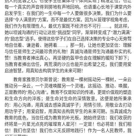
别人的宽容之心。也使学生在集体与个体间实现了精准定位，也让
每一个真实的声音得到掷地有声地回响。也语重心长地于课堂内外
启发学生：在我们的一生中每一个人要做很多决策，我们为什么要
选择“令人满意的”方案，而不是最优方案，因为从管理学视角考虑，
我们作为有限理性人，最优方案既不经济也不可行……。就这样，
她以坦诚沟通的行动让这些“挑战型”同学，渐渐转变成了“潜力满满”
的“励志型”选手。使得这些学子们在自己选择决策的专业中心无旁骛
地自信着、谦逊着、驰骋着……，那一刻，让她也更加坚信：理解
与信任是师生之间最珍贵的礼物！真诚沟通是师生沟通最朴实的礼
赞！当教育者捧出真心，再坚硬的盔甲也会在理解的暖阳下卸下；
当教育者捧出信任，再荒漠的沙丘也能开出希望之花。我们要用爱
启迪智慧，用真知去构筑学生的未来可期！
教育家雅思贝尔斯曾说：教育是一棵树摇动另一棵树，一朵云
推动另一朵云，一个灵魂唤醒另一个灵魂。这摇动、推动、唤醒，
正是教师的“用心沟通”。教育不仅是知识的传递，更是价值观的塑造
和生命方向的淬炼；是生命对生命的深情致意。这便是她所秉承
的：用心沟通，用真诚去感染真诚学子；用情引领，用敬业去打动
用功学子；用爱启智，用真知去构筑学生的未来可期。当真诚成为
教育的底色，当信任成为教育的补光板，她始终坚信：我们收获的
终将是一片星光点亮的璀璨育人星河！一定是！也必将是！我们相
信！我们也坚信！我们也义无反顾地践行！作为一名人民教师，我