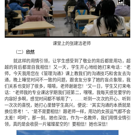
课堂上的张建洁老师
（二）
欣然
就这样的用情引领，让学生感受到了敬业的背后都是用功，超
越的背后都是自我相信！又一天，学生开心地给她打来电话：“老
师，今天我用您在《管理沟通》课上教我们的沟通技巧和舍友去沟
通，晚上睡觉时间不一致的问题，跟舍友分享了她的盲点象限，我
们关系也变好了很多，嘻嘻，老师谢谢您！”又一日，学生又打来电
话：“老师我的专业课这学期我们班第二，嘿嘿，我每天感觉要学的
内容好多啊，感觉时间都不够用了”，……听到一次次的开心、听到
一次次的喜悦，她打心里替学生高兴，便说：“其实沟通的本质就是
换位思考！”、“是不是要相信！跟老师一样，用功的女孩运气都不会
太差！呵呵”，那一刻，她也深信，作为一名教师，我们用情全情引
领，真的是会收获一片璀璨星空的！要相信！她也深信！