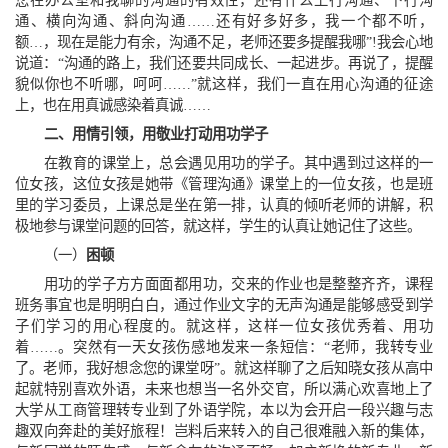
您在办公室和我聊的沟通的有效性，还有什么上行沟通、下行沟
通、横向沟通、斜向沟通……还有好多好多，我一个都不听，
额…，现在是能力有余，沟通不足，老师还要多提醒我哪”!我会心地
说道：“沟通的路上，我们还要共同成长、一起进步。再说了，提醒
貌似你也不听哪，呵呵……”就这样，我们一直在用心沟通的征途
上，也在用真诚感染着真诚……
二、
用情引领，用敬业打动用功学子
在教育的课堂上，总会遇见用功的学子。其中遇到过这样的一
位女孩，这位女孩是她带《管理沟通》课堂上的一位女孩，也是班
里的学习委员，上课总是坐在第一排，认真的倾听老师的讲解，积
极地参与课堂问题的回答，就这样，学生的认真让她记住了这些。
（一）
困顿
用功的学子方方面面都用功，交来的作业也是整整齐齐，课程
班务事宜也是明明白白，通过作业文字的无声沟通是能够感受到学
子们学习的用心程度的。就这样，这样一位女孩优秀着、用功
着……。突然有一天女孩伤感地发来一条短信：“老师，我转专业
了。老师，我好想念您的课堂呀”。就这样聊了之后知晓女孩从高中
起就特别喜欢外语，未来也想当一名外交官，所以满心欢喜地上了
大学从工商管理转专业到了外语学院，本以为会开启一段兴趣与志
趣双向奔赴的美好旅程！岂料后来转入的自己很难融入新的集体，