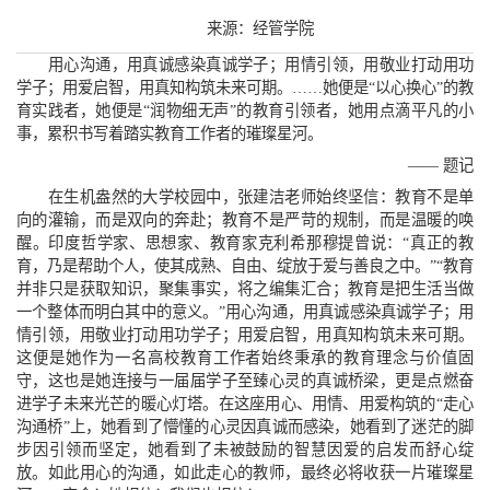
来源：经管学院
用心沟通，用真诚感染真诚学子；用情引领，用敬业打动用功
学子；用爱启智，用真知构筑未来可期。……她便是“以心换心”的教
育实践者，她便是“润物细无声”的教育引领者，她用点滴平凡的小
事，累积书写着踏实教育工作者的璀璨星河。
—— 题记
在生机盎然的大学校园中，张建洁老师始终坚信：教育不是单
向的灌输，而是双向的奔赴；教育不是严苛的规制，而是温暖的唤
醒。印度哲学家、思想家、教育家克利希那穆提曾说：“真正的教
育，乃是帮助个人，使其成熟、自由、绽放于爱与善良之中。”“教育
并非只是获取知识，聚集事实，将之编集汇合；教育是把生活当做
一个整体而明白其中的意义。”用心沟通，用真诚感染真诚学子；用
情引领，用敬业打动用功学子；用爱启智，用真知构筑未来可期。
这便是她作为一名高校教育工作者始终秉承的教育理念与价值固
守，这也是她连接与一届届学子至臻心灵的真诚桥梁，更是点燃奋
进学子未来光芒的暖心灯塔。在这座用心、用情、用爱构筑的“走心
沟通桥”上，她看到了懵懂的心灵因真诚而感染，她看到了迷茫的脚
步因引领而坚定，她看到了未被鼓励的智慧因爱的启发而舒心绽
放。如此用心的沟通，如此走心的教师，最终必将收获一片璀璨星