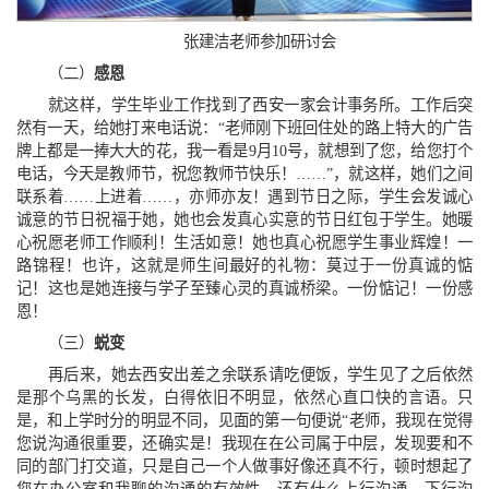
张建洁老师参加研讨会
（二）
感恩
就这样，学生毕业工作找到了西安一家会计事务所。工作后突
然有一天，给她打来电话说：“老师刚下班回住处的路上特大的广告
牌上都是一捧大大的花，我一看是9月10号，就想到了您，给您打个
电话，今天是教师节，祝您教师节快乐！……”，就这样，她们之间
联系着……上进着……，亦师亦友！遇到节日之际，学生会发诚心
诚意的节日祝福于她，她也会发真心实意的节日红包于学生。她暖
心祝愿老师工作顺利！生活如意！她也真心祝愿学生事业辉煌！一
路锦程！也许，这就是师生间最好的礼物：莫过于一份真诚的惦
记！这也是她连接与学子至臻心灵的真诚桥梁。一份惦记！一份感
恩！
（三）
蜕变
再后来，她去西安出差之余联系请吃便饭，学生见了之后依然
是那个乌黑的长发，白得依旧不明显，依然心直口快的言语。只
是，和上学时分的明显不同，见面的第一句便说“老师，我现在觉得
您说沟通很重要，还确实是！我现在在公司属于中层，发现要和不
同的部门打交道，只是自己一个人做事好像还真不行，顿时想起了