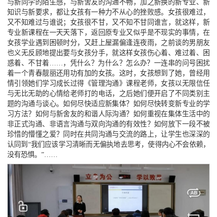
与新同学的陌生感，与新舍友的沟通不畅，加之新换的新专业、新
知识与新要求，都让女孩有一种力不从心的挫败感。女孩很难过，
又不知难过与谁说；女孩很不甘，又不知不甘同谁言，就这样，新
专业新课程在一天天落下，返回原专业又似乎是不现实的事情，在
女孩学业遇到困顿时分，又赶上屋漏偏逢连夜雨，之前谈的男朋友
也义无反顾地提出要与女孩分手，就这样女孩伤心着、难过着、困
惑着、不甘着……，凭什么？为什么？怎么办？一连串的问号困扰
着一个青春靓丽还用功有加的女孩。这时，女孩想到了她，曾经用
情引领她们学习成长过得《管理沟通》课程老师，女孩以无限信任
与无比无助的心情给老师打的电话，之后她们便开启了不同类别主
题的沟通与谈心。如何尽快适应新集体？如何尽快转变新专业的学
习方法？如何与新舍友的和谐人际沟通？如何重视在集体生活中的
非正式沟通、非语言沟通与双向沟通的有效性？如何放下一段不被
珍惜的懵懂之爱？同时在共同沟通与交流的路上，让学生也深深的
认同到“我们应该学习清晰而无偏执地去思考，使得内心不会依赖，
没有恐惧。”……