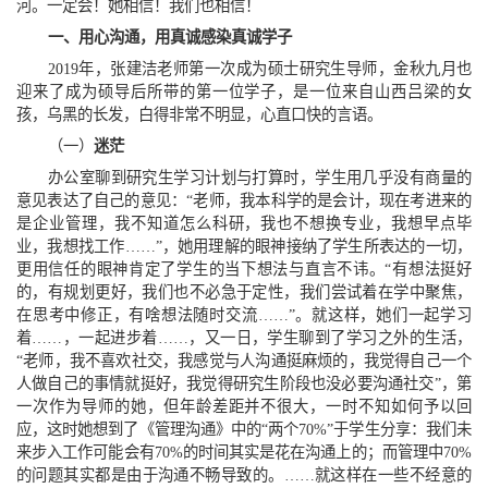
河。一定会！她相信！我们也相信！
一、
用心沟通，用真诚感染真诚学子
2019年，张建洁老师第一次成为硕士研究生导师，金秋九月也
迎来了成为硕导后所带的第一位学子，是一位来自山西吕梁的女
孩，乌黑的长发，白得非常不明显，心直口快的言语。
（一）
迷茫
办公室聊到研究生学习计划与打算时，学生用几乎没有商量的
意见表达了自己的意见：“老师，我本科学的是会计，现在考进来的
是企业管理，我不知道怎么科研，我也不想换专业，我想早点毕
业，我想找工作……”，她用理解的眼神接纳了学生所表达的一切，
更用信任的眼神肯定了学生的当下想法与直言不讳。“有想法挺好
的，有规划更好，我们也不必急于定性，我们尝试着在学中聚焦，
在思考中修正，有啥想法随时交流……”。就这样，她们一起学习
着……，一起进步着……，又一日，学生聊到了学习之外的生活，
“老师，我不喜欢社交，我感觉与人沟通挺麻烦的，我觉得自己一个
人做自己的事情就挺好，我觉得研究生阶段也没必要沟通社交”，第
一次作为导师的她，但年龄差距并不很大，一时不知如何予以回
应，这时她想到了《管理沟通》中的“两个70%”于学生分享：我们未
来步入工作可能会有70%的时间其实是花在沟通上的；而管理中70%
的问题其实都是由于沟通不畅导致的。……就这样在一些不经意的